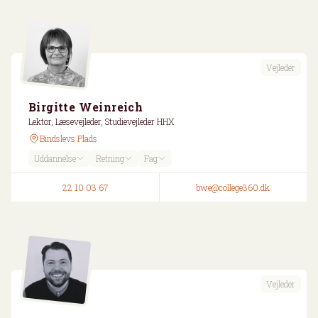
Vejleder
Birgitte Weinreich
Lektor, Læsevejleder, Studievejleder HHX
Bindslevs Plads
Uddannelse
Retning
Fag
22 10 03 67
bwe@college360.dk
Vejleder