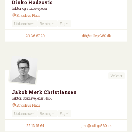
Dinko Hadzovic
Lektor og studievejleder
Bindslevs Plads
Uddannelse
Retning
Fag
29 36 67 29
dih@college360.dk
Vejleder
Jakob Mørk Christiansen
Lektor, Studievejleder HHX
Bindslevs Plads
Uddannelse
Retning
Fag
22 13 15 64
jmc@college360.dk