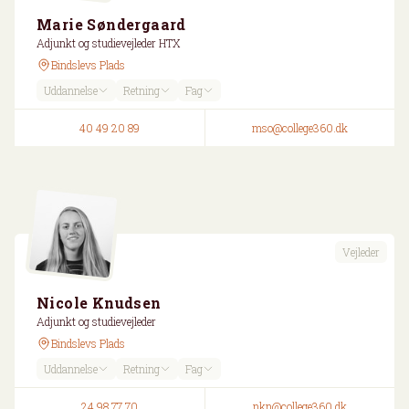
Marie Søndergaard
Adjunkt og studievejleder HTX
Bindslevs Plads
Uddannelse
Retning
Fag
40 49 20 89
mso@college360.dk
Vejleder
Nicole Knudsen
Adjunkt og studievejleder
Bindslevs Plads
Uddannelse
Retning
Fag
24 98 77 70
nkn@college360.dk