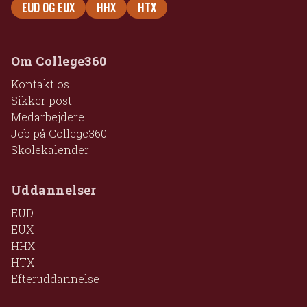
EUD OG EUX
HHX
HTX
Om College360
Kontakt os
Sikker post
Medarbejdere
Job på College360
Skolekalender
Uddannelser
EUD
EUX
HHX
HTX
Efteruddannelse