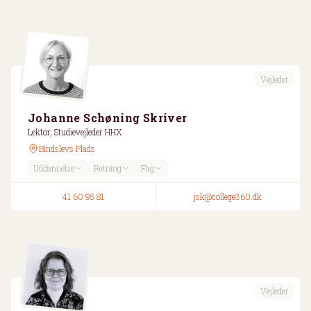
Vejleder
Johanne Schøning Skriver
Lektor, Studievejleder HHX
Bindslevs Plads
Uddannelse
Retning
Fag
41 60 95 81
jsk@college360.dk
Vejleder