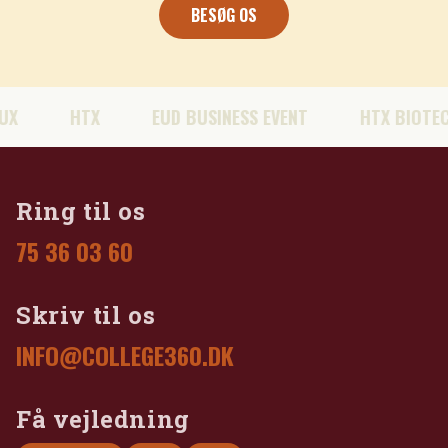
BESØG OS
HTX
EUD BUSINESS EVENT
HTX BIOTECH
Ring til os
75 36 03 60
Skriv til os
INFO@COLLEGE360.DK
Få vejledning