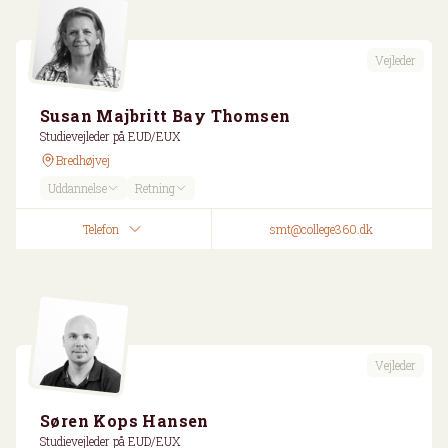
Vejleder
Susan Majbritt Bay Thomsen
Studievejleder på EUD/EUX
Bredhøjvej
Uddannelse
Retning
Telefon
smt@college360.dk
Vejleder
Søren Kops Hansen
Studievejleder på EUD/EUX