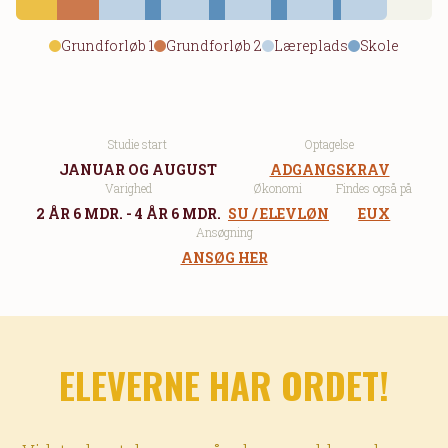
Grundforløb 1
Grundforløb 2
Læreplads
Skole
Studie start
Optagelse
JANUAR OG AUGUST
ADGANGSKRAV
Varighed
Økonomi
Findes også på
2 ÅR 6 MDR. - 4 ÅR 6 MDR.
SU / ELEVLØN
EUX
Ansøgning
ANSØG HER
ELEVERNE HAR ORDET!