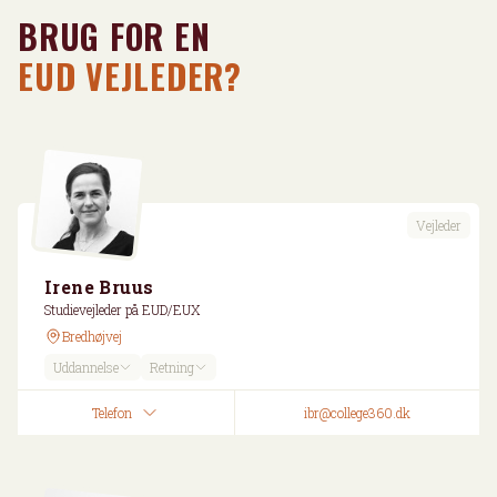
BRUG FOR EN
EUD VEJLEDER?
Vejleder
Irene Bruus
Studievejleder på EUD/EUX
Bredhøjvej
Uddannelse
Retning
Telefon
ibr@college360.dk