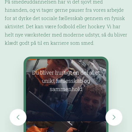
På smedeuddannelsen har vi det sjovt med
hinanden, og vi tager gerne pauser fra vores arbejde
for at dyrke det sociale fællesskab gennem en fysisk
aktivitet. Det kan være fodbold eller hockey. Vi har
helt nye værksteder med moderne udstyr, så du bliver
klædt godt på til en karriere som smed.
Du bliver hurtigt en del af et
Det kr
unikt fællesskab og
koncent
sammenhold