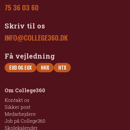
75 36 03 60
Skriv til os
INFO@COLLEGE360.DK
Få vejledning
EUD OG EUX
HHX
HTX
Om College360
Kontakt os
Sikker post
Medarbejdere
Job på College360
Skolekalender