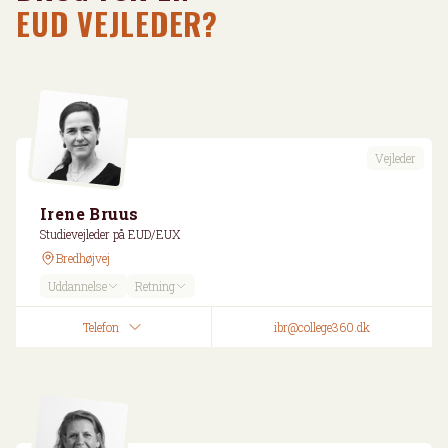
EUD VEJLEDER?
Vejleder
Irene Bruus
Studievejleder på EUD/EUX
Bredhøjvej
Uddannelse
Retning
Telefon
ibr@college360.dk