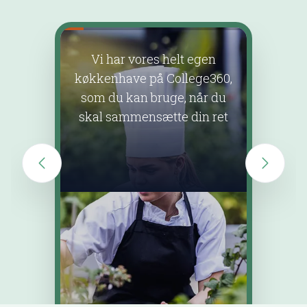
Vi har vores helt egen
Du k
køkkenhave på College360,
mange fo
som du kan bruge, når du
skal sammensætte din ret
gastr