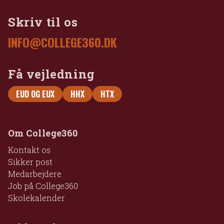
Skriv til os
INFO@COLLEGE360.DK
Få vejledning
EUD OG EUX
HHX
HTX
Om College360
Kontakt os
Sikker post
Medarbejdere
Job på College360
Skolekalender