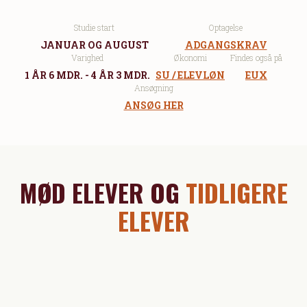
Studie start
Optagelse
JANUAR OG AUGUST
ADGANGSKRAV
Varighed
Økonomi
Findes også på
1 ÅR 6 MDR. - 4 ÅR 3 MDR.
SU / ELEVLØN
EUX
Ansøgning
ANSØG HER
MØD ELEVER OG
TIDLIGERE
ELEVER