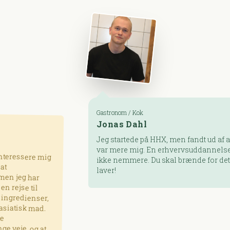
Gastronom / Kok
Jonas Dahl
Jeg startede på HHX, men fandt ud af at kok
var mere mig. En erhvervsuddannelse er
g
t
r
l
,
.
e
t
ikke nemmere. Du skal brænde for det, du
laver!