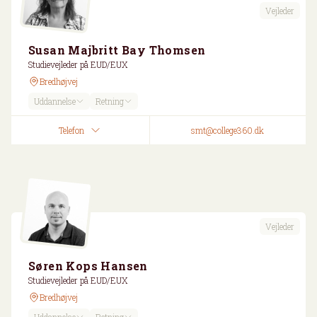
Vejleder
Susan Majbritt Bay Thomsen
Studievejleder på EUD/EUX
Bredhøjvej
Uddannelse
Retning
Telefon
smt@college360.dk
Vejleder
Søren Kops Hansen
Studievejleder på EUD/EUX
Bredhøjvej