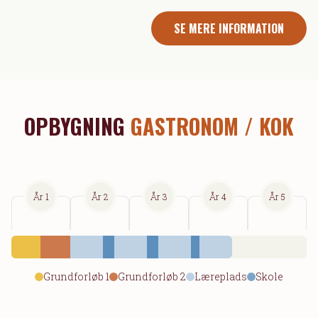
SE MERE INFORMATION
OPBYGNING
GASTRONOM / KOK
År 1
År 2
År 3
År 4
År 5
Grundforløb 1
Grundforløb 2
Læreplads
Skole