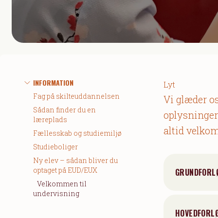
INFORMATION
Lyt
Fag på skilteuddannelsen
Vi glæder os
Sådan finder du en
oplysninger
læreplads
altid velkom
Fællesskab og studiemiljø
Studieboliger
Ny elev – sådan bliver du
optaget på EUD/EUX
GRUNDFORL
Velkommen til
undervisning
HOVEDFORLØ