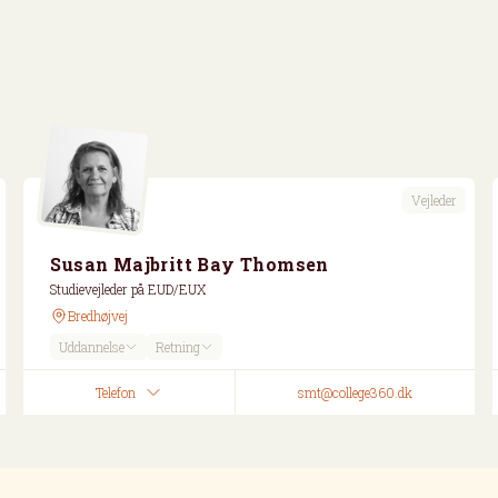
Vejleder
Susan Majbritt Bay Thomsen
Studievejleder på EUD/EUX
Bredhøjvej
Uddannelse
Retning
Telefon
smt@college360.dk