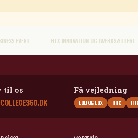
HTX INNOVATION OG IVÆRKSÆTTERI
HTX IT 
 til os
Få vejledning
COLLEGE360.DK
EUD OG EUX
HHX
HT
nelser
Genveje