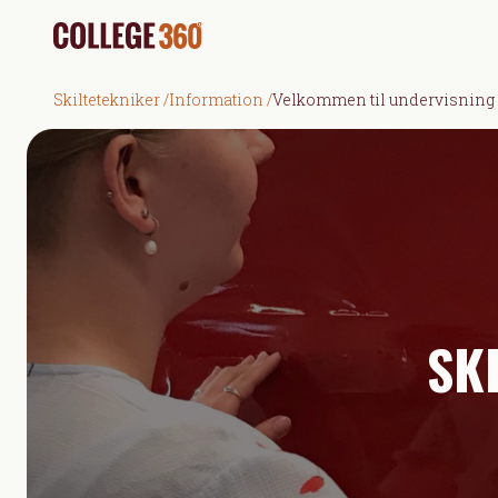
Skiltetekniker
/
Information
/
Velkommen til undervisning
SK