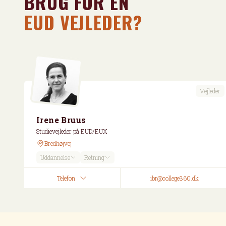
BRUG FOR EN
EUD VEJLEDER?
Vejleder
Irene Bruus
Studievejleder på EUD/EUX
Bredhøjvej
Uddannelse
Retning
Telefon
ibr@college360.dk