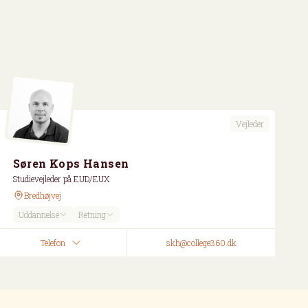
Vejleder
Søren Kops Hansen
Studievejleder på EUD/EUX
Bredhøjvej
Uddannelse
Retning
Telefon
skh@college360.dk