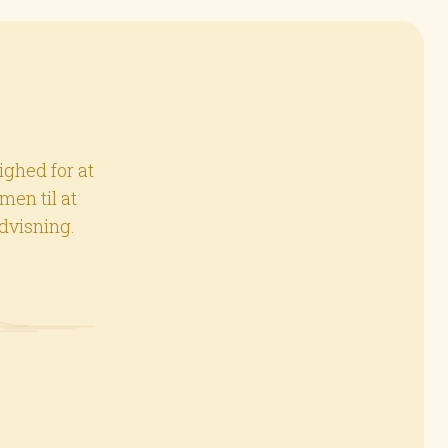
ighed for at
men til at
ndvisning.