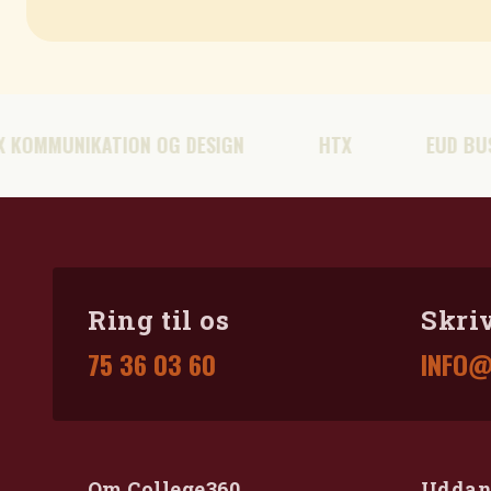
ON OG DESIGN
HTX
EUD BUSINESS EVENT
Ring til os
Skriv
75 36 03 60
INFO@
Om College360
Uddan