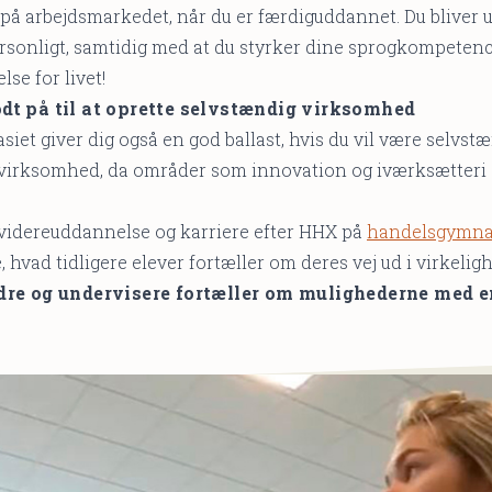
 på arbejdsmarkedet, når du er færdiguddannet. Du bliver 
ersonligt, samtidig med at du styrker dine sprogkompetenc
lse for livet!
odt på til at oprette selvstændig virksomhed
et giver dig også en god ballast, hvis du vil være selvst
 virksomhed, da områder som innovation og iværksætteri e
.
idereuddannelse og karriere efter HHX på
handelsgymnas
, hvad tidligere elever fortæller om deres vej ud i virkeli
ldre og undervisere fortæller om mulighederne med