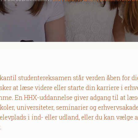
antil studentereksamen står verden åben for di
ker at læse videre eller starte din karriere i erhv
me. En HHX-uddannelse giver adgang til at læse
oler, universiteter, seminarier og erhvervsakade
evplads i ind- eller udland, eller du kan vælge a
.