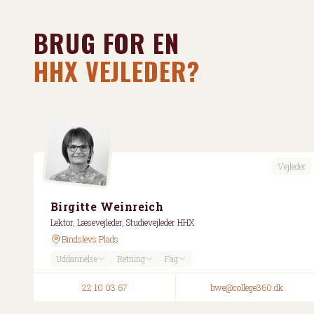
BRUG FOR EN
HHX VEJLEDER?
Vejleder
Birgitte Weinreich
Lektor, Læsevejleder, Studievejleder HHX
Bindslevs Plads
Uddannelse
Retning
Fag
22 10 03 67
bwe@college360.dk