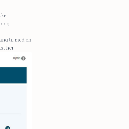
kke
r og
ang til med en
st her.