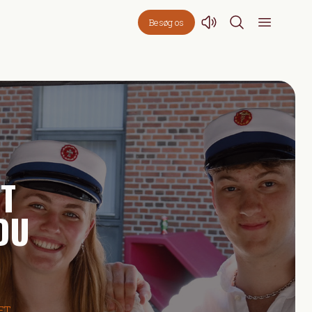
Besøg os
T
 DU
ET