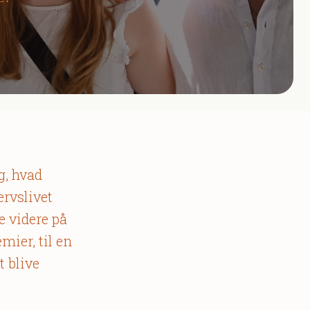
g, hvad
ervslivet
 videre på
mier, til en
t blive