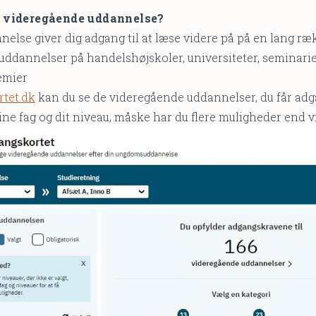
 videregående uddannelse?
lse giver dig adgang til at læse videre på på en lang ræ
ddannelser på handelshøjskoler, universiteter, seminarie
emier
tet.dk
kan du se de videregående uddannelser, du får adg
ine fag og dit niveau, måske har du flere muligheder end vi