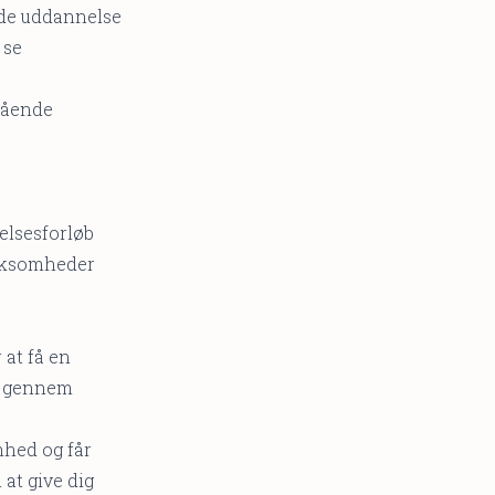
nde uddannelse
 se
gående
elsesforløb
irksomheder
 at få en
rg gennem
mhed og får
 at give dig