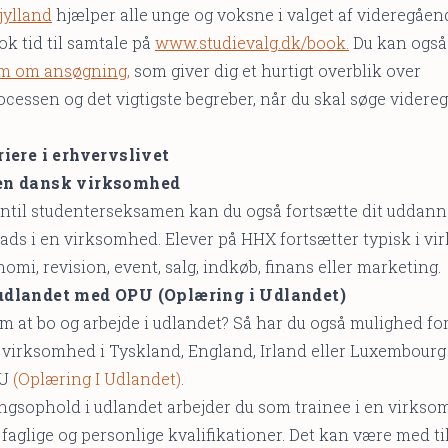
jylland
hjælper alle unge og voksne i valget af videregåe
ok tid til samtale på
www.studievalg.dk/book.
Du kan også
ilm om ansøgning,
som giver dig et hurtigt overblik over
essen og det vigtigste begreber, når du skal søge videre
riere i erhvervslivet
 en dansk virksomhed
til studenterseksamen kan du også fortsætte dit uddann
ads i en virksomhed. Elever på HHX fortsætter typisk i v
omi, revision, event, salg, indkøb, finans eller marketing.
udlandet med OPU (Oplæring i Udlandet)
at bo og arbejde i udlandet? Så har du også mulighed for
n virksomhed i Tyskland, England, Irland eller Luxembou
PU
(Oplæring I Udlandet)
.
ngsophold i udlandet arbejder du som trainee i en virkso
 faglige og personlige kvalifikationer. Det kan være med til