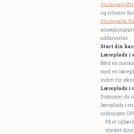
Studievalg Øst
og erhverv. Bo
Studievalgs f
ansøgningsproc
uddannelse.
Start din kar
Læreplads i
Med en merkan
med en lærepl
inden for økon
Læreplads i 
Drømmer du om 
læreplads i e
ordningen O
På et oplæri
styrket dine