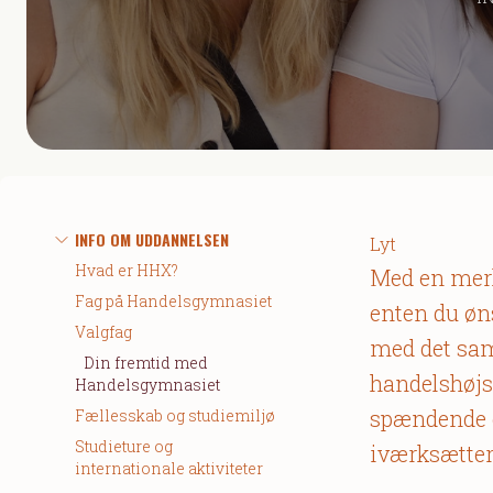
INFO OM UDDANNELSEN
Lyt
Hvad er HHX?
Med en merk
Fag på Handelsgymnasiet
enten du øns
Valgfag
med det sam
Din fremtid med
handelshøjsk
Handelsgymnasiet
spændende el
Fællesskab og studiemiljø
Studieture og
iværksætter
internationale aktiviteter