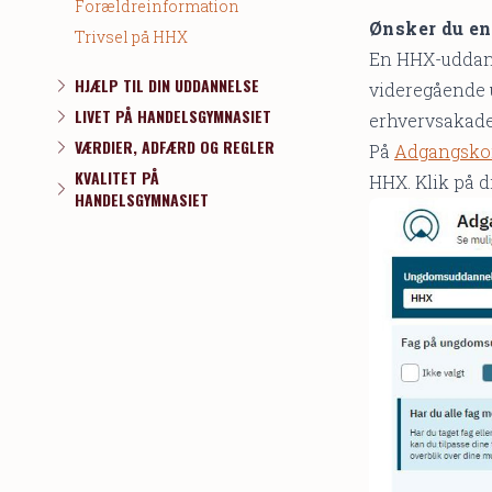
Forældreinformation
Ønsker du en
Trivsel på HHX
En HHX-uddanne
HJÆLP TIL DIN UDDANNELSE
videregående u
LIVET PÅ HANDELSGYMNASIET
erhvervsakad
VÆRDIER, ADFÆRD OG REGLER
På
Adgangskor
KVALITET PÅ
HHX. Klik på d
HANDELSGYMNASIET