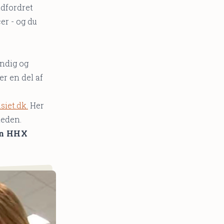
udfordret
er - og du
ændig og
r en del af
iet.dk.
Her
gheden.
 en HHX