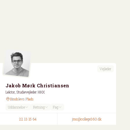
Vejleder
Jakob Mørk Christiansen
Lektor, Studievejleder HHX
Bindslevs Plads
Uddannelse
Retning
Fag
22 13 15 64
jmc@college360.dk