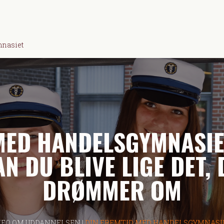
mnasiet
MED HANDELSGYMNASIE
N DU BLIVE LIGE DET,
DRØMMER OM
NFO OM UDDANNELSEN |
DIN FREMTID MED HANDELSGYMNASI