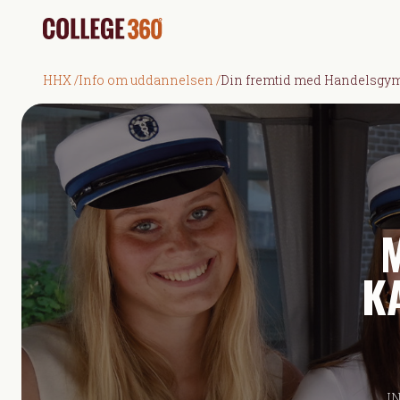
HHX
/
Info om uddannelsen
/
Din fremtid med Handelsgy
KA
I