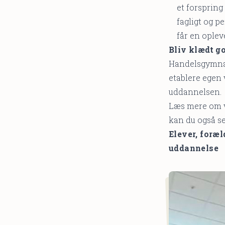
et forspring
fagligt og p
får en opleve
Bliv klædt g
Handelsgymnasi
etablere egen
uddannelsen
Læs mere om v
kan du også se
Elever, foræ
uddannelse