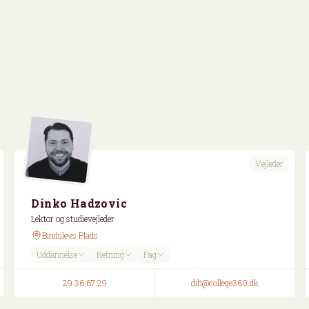
Vejleder
Dinko Hadzovic
Lektor og studievejleder
Bindslevs Plads
Uddannelse
Retning
Fag
29 36 67 29
dih@college360.dk